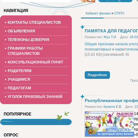
НАВИГАЦИЯ
Кабинет физики
»
СППП
КОНТАКТЫ СПЕЦИАЛИСТОВ
ПАМЯТКА ДЛЯ ПЕДАГО
ОБЪЯВЛЕНИЯ
Разместил:
Жук Т.И.
Дата:
18-03
ТЕЛЕФОНЫ ДОВЕРИЯ
Общие признаки начала упот
ГРАФИКИ РАБОТЫ
психоактивных и наркотическ
СПЕЦИАЛИСТОВ
[15.62 Kb] (cкачиваний: 8)
КОНСУЛЬТАЦИОННЫЙ ПУНКТ
РОДИТЕЛЯМ
Подробнее
УЧАЩИМСЯ
Прос
ПЕДАГОГАМ
УГОЛОК ПРАВОВЫХ ЗНАНИЙ
Республиканская профи
Разместил:
Калюта Е.В.
Дата:
12
14
ПОПУЛЯРНОЕ
п
ре
п
«В
ОПРОС