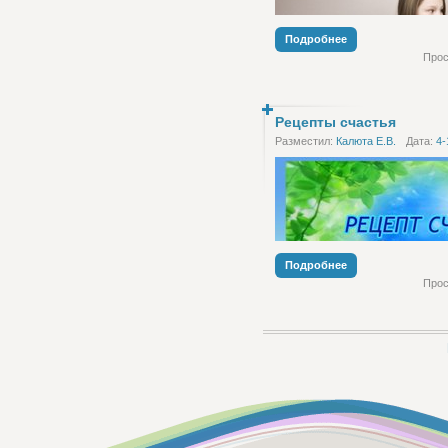
Подробнее
Прос
Рецепты счастья
Разместил:
Калюта Е.В.
Дата:
4-
Как управлять своими эмоци
(cкачиваний: 8)
Подробнее
Прос
Подробнее
[117.15 Kb] (cкачив