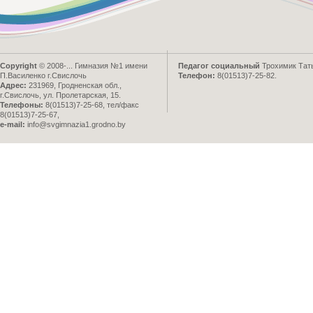
Copyright
© 2008-...
Гимназия №1 имени
Педагог социальный
Трохимик Тат
П.Василенко г.Свислочь
Телефон:
8(01513)7-25-82.
Адрес:
231969, Гродненская обл.,
г.Свислочь, ул. Пролетарская, 15.
Телефоны:
8(01513)7-25-68, тел/факс
8(01513)7-25-67,
e-mail:
info@svgimnazia1.grodno.by