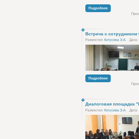
Подробнее
Прос
Встреча с сотрудником
Разместил:
Котусева Э.А.
Дата:
Подробнее
Прос
30 ноября в рамках Недели п
Диалоговая площадка "
состоялась встреча учащихся VI
Разместил:
Котусева Э.А.
Дата:
оперуполномоченным группы 
противодействия торговле лю
Анатолий Николаевич акцент
учащихся на вопросах культу
несовершеннолетних в социал
Интернет. Напомнил подростк