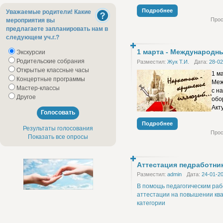
будущее».
Подробнее
Цель акции – пресечение рас
Уважаемые родители! Какие
потребления и сбыта наркоти
Прос
мероприятия вы
психотропных веществ и их а
предлагаете запланировать нам в
следующем уч.г.?
1 марта - Международн
Экскурсии
Родительские собрания
Разместил:
Жук Т.И.
Дата:
28-02
Открытые классные часы
1 м
Концертные программы
Меж
Мастер-классы
с н
Другое
обо
Акт
во 
Подробнее
что
Результаты голосования
Прос
нар
Показать все опросы
чащ
алк
Аттестация педработни
Про
Разместил:
admin
Дата:
24-01-20
В помощь педагогическим ра
аттестации на повышении кв
категории