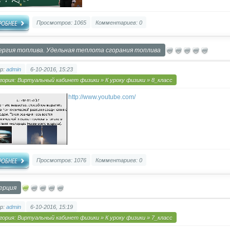
Просмотров: 1065
Комментариев: 0
ергия топлива. Удельная теплота сгорания топлива
р:
admin
6-10-2016, 15:23
гория:
Виртуальный кабинет физики
»
К уроку физики
»
8_класс
http://www.youtube.com/
Просмотров: 1076
Комментариев: 0
ерция
р:
admin
6-10-2016, 15:19
гория:
Виртуальный кабинет физики
»
К уроку физики
»
7_класс