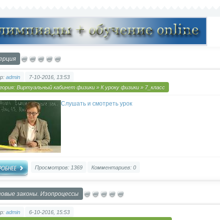
ерция
р:
admin
7-10-2016, 13:53
гория:
Виртуальный кабинет физики
»
К уроку физики
»
7_класс
Слушать и смотреть урок
Просмотров: 1369
Комментариев: 0
зовые законы. Изопроцессы
р:
admin
6-10-2016, 15:53