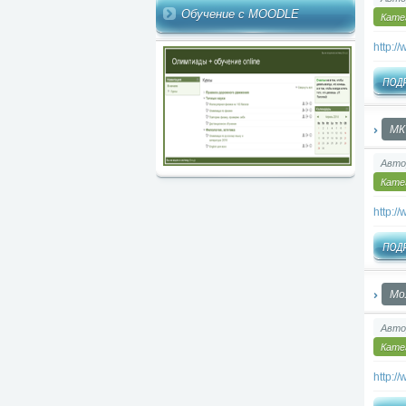
Обучение с MOODLE
Кате
http:
МК
Авто
Кате
http:/
Мо
Авто
Кате
http: