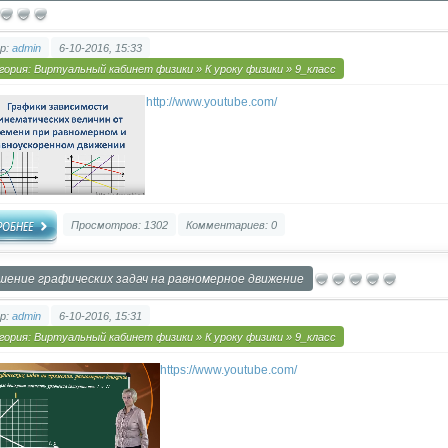
р:
admin
6-10-2016, 15:33
гория:
Виртуальный кабинет физики
»
К уроку физики
»
9_класс
http://www.youtube.com/
Просмотров: 1302
Комментариев: 0
шение графических задач на равномерное движение
р:
admin
6-10-2016, 15:31
гория:
Виртуальный кабинет физики
»
К уроку физики
»
9_класс
https://www.youtube.com/