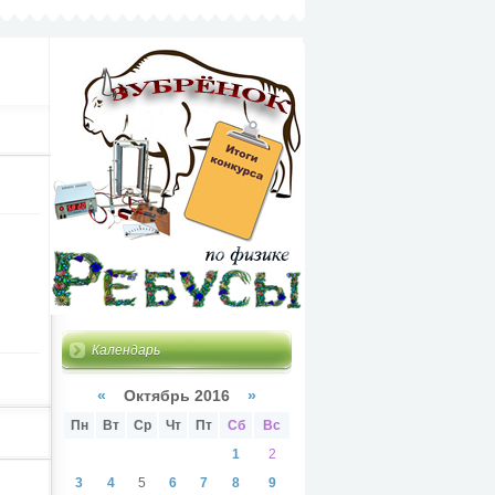
Календарь
«
Октябрь 2016
»
Пн
Вт
Ср
Чт
Пт
Сб
Вс
1
2
3
4
5
6
7
8
9