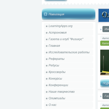
Навигация
LearningApps.org
Ин
Астрономия
Авто
Газета и клуб "Физикус"
Кате
Главная
Исследовательские работы
Рефераты
Ребусы
Кроссворды
Конкурсы
Конференции
Наше творчество
Га
Олимпиады
О нас
Авто