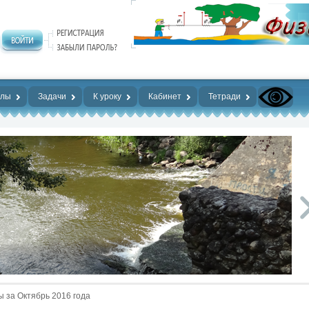
алы
Задачи
К уроку
Кабинет
Тетради
 за Октябрь 2016 года