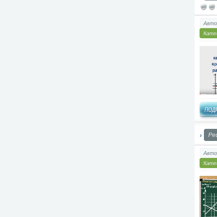
Авто
Кате
Ре
Авто
Кате