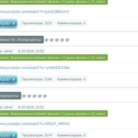
гория:
Виртуальный кабинет физики
»
К уроку физики
»
10_класс
//www.youtube.com/watch?v=g1kbQBkh2xY
Просмотров: 1215
Комментариев: 0
дание А9. Изопроцессы
р:
admin
6-10-2016, 15:52
гория:
Виртуальный кабинет физики
»
К уроку физики
»
10_класс
//www.youtube.com/watch?v=-yrWdiDD1Ww
Просмотров: 1246
Комментариев: 0
опроцессы
р:
admin
6-10-2016, 15:51
гория:
Виртуальный кабинет физики
»
К уроку физики
»
10_класс
//www.youtube.com/watch?v=W0iyP_MR5r8
Просмотров: 1074
Комментариев: 0