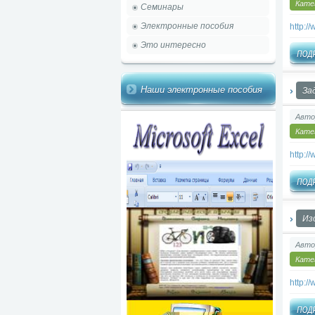
Кате
Семинары
Электронные пособия
http:
Это интересно
Наши электронные пособия
За
Авто
Кате
http:
Из
Авто
Кате
http: