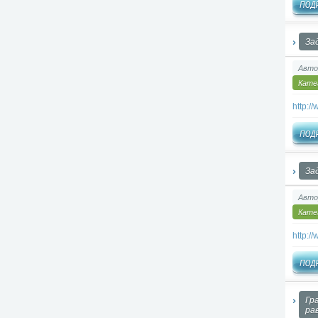
За
Авто
Кате
http:
За
Авто
Кате
http:
Гр
ра