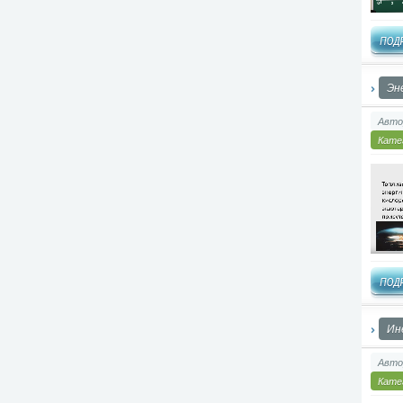
Эн
Авто
Кате
Ин
Авто
Кате