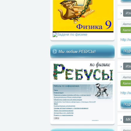
Из
Авто
Кате
http:
Мы любим РЕБУСЫ!
Из
Авто
Кате
http:
МК
Авто