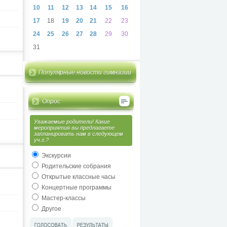
10
11
12
13
14
15
16
17
18
19
20
21
22
23
24
25
26
27
28
29
30
31
Популярные новости гимназии
Опрос
Уважаемые родители! Какие
мероприятия вы предлагаете
запланировать нам в следующем
уч.г.?
Экскурсии
Родительские собрания
Открытые классные часы
Концертные программы
Мастер-классы
Другое