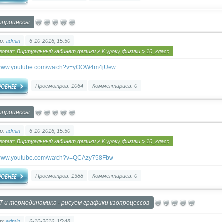
опроцессы
р:
admin
6-10-2016, 15:50
гория:
Виртуальный кабинет физики
»
К уроку физики
»
10_класс
//www.youtube.com/watch?v=yOOW4m4jUew
Просмотров: 1064
Комментариев: 0
опроцессы
р:
admin
6-10-2016, 15:50
гория:
Виртуальный кабинет физики
»
К уроку физики
»
10_класс
//www.youtube.com/watch?v=QCAzy758Fbw
Просмотров: 1388
Комментариев: 0
Т и термодинамика - рисуем графики изопроцессов
р:
admin
6-10-2016, 15:48