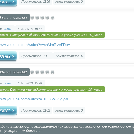
Просмотров: 1156
Комментариев: 0
дачи на газовые
р:
admin
6-10-2016, 15:43
гория:
Виртуальный кабинет физики
»
К уроку физики
»
10_класс
//www.youtube.com/watch?v=snMmRywFRoA
Просмотров: 1095
Комментариев: 0
дачи на газовые
р:
admin
6-10-2016, 15:42
гория:
Виртуальный кабинет физики
»
К уроку физики
»
10_класс
//www.youtube.com/watch?v=iHOGVBCgyvs
Просмотров: 1162
Комментариев: 0
афики зависимости кинематических величин от времени при равномерном 
вноускоренном движении