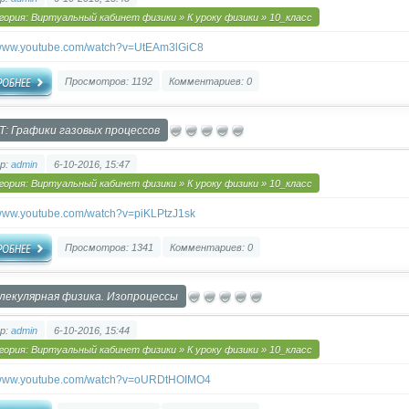
гория:
Виртуальный кабинет физики
»
К уроку физики
»
10_класс
//www.youtube.com/watch?v=UtEAm3lGiC8
Просмотров: 1192
Комментариев: 0
Т: Графики газовых процессов
р:
admin
6-10-2016, 15:47
гория:
Виртуальный кабинет физики
»
К уроку физики
»
10_класс
/www.youtube.com/watch?v=piKLPtzJ1sk
Просмотров: 1341
Комментариев: 0
лекулярная физика. Изопроцессы
р:
admin
6-10-2016, 15:44
гория:
Виртуальный кабинет физики
»
К уроку физики
»
10_класс
//www.youtube.com/watch?v=oURDtHOIMO4