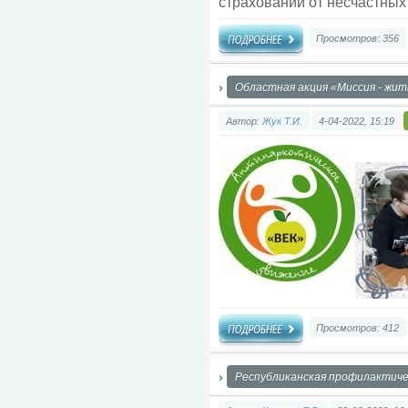
страховании от несчастных
Просмотров: 356
Областная акция «Миссия - жит
Автор:
Жук Т.И.
4-04-2022, 15:19
Просмотров: 412
Республиканская профилактичес