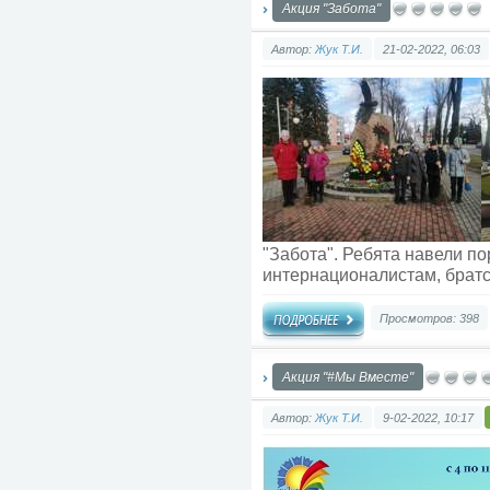
Акция "Забота"
Автор:
Жук Т.И.
21-02-2022, 06:03
"Забота". Ребята навели по
интернационалистам, братс
Просмотров: 398
Акция "#Мы Вместе"
Автор:
Жук Т.И.
9-02-2022, 10:17