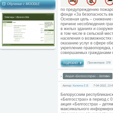
Обучение с MOODLE
по предупреждению пожаро
фонде «За безопасность вм
Основная цель – снижение 
причине несоблюдения гра
в жилых зданиях и сооруже
в том числе в сельской ме
населения о возможностях 
оказанию услуг в сфере об
укрепление правопорядка,
совершаемых гражданами в
Просмотров: 378
Акция «Белгосстрах – детям»
Автор:
Калюта Е.В.
7-04-2022, 13:4
Белорусским республиканс
«Белгосстрах» в период с 0
акция «Белгосстрах – детям
максимального информиро