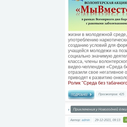
жизни в молодежной среде
употреблению наркотически
созданию условий для форм
учащейся молодежи на поз
социально значимую деятель
класса, члены волонтерског
видео-челлендже «Среда бе
отразили свое негативное 
приводят к развитию онкол
Ролик "Среда без табачног
Просмотров: 425
Приключения у Новогодней ёлки
Автор:
admin
29-12-2021, 09:13