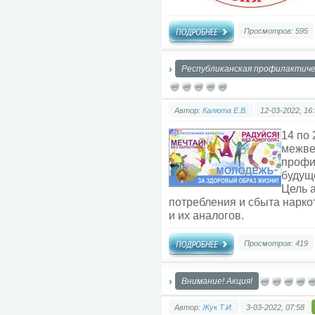
Просмотров: 595
Республиканская профилактиче
Автор:
Калюта Е.В.
12-03-2022, 16
14 по 
межве
профи
будущ
Цель 
потребления и сбыта нарко
и их аналогов.
Просмотров: 419
Внимание! Акция!
Автор:
Жук Т.И.
3-03-2022, 07:58