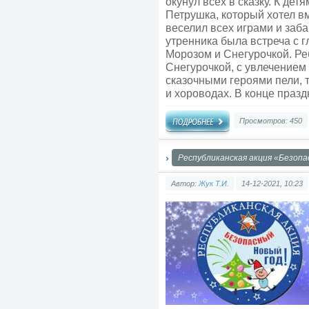
окунул всех в сказку. К де
Петрушка, который хотел в
веселил всех играми и заба
утренника была встреча с 
Морозом и Снегурочкой. Ре
Снегурочкой, с увлечением 
сказочными героями пели, 
и хороводах. В конце празд
Просмотров: 450
Республиканская акция «Безопа
Автор:
Жук Т.И.
14-12-2021, 10:23