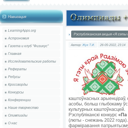
Навигация
LearningApps.org
Рэспубліканская акцыя «Я гэты 
Астрономия
Автор:
Жук Т.И.
26-05-2022, 23:14
Газета и клуб "Физикус"
Главная
Исследовательские работы
Рефераты
Ребусы
Кроссворды
Конкурсы
каштоўнасных арыенціраў, 
Конференции
асобы, больш глыбокаму ў
Наше творчество
культурных каштоўнасцей.
Рэспубліканскі конкурс
«Па
Олимпиады
(люты - снежань 2022 года)
О нас
фарміравання патрыятызму 