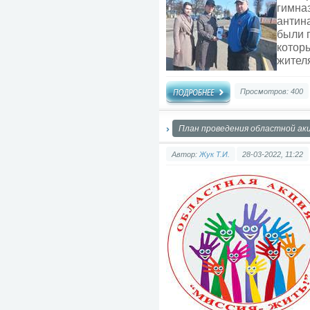
гимна
антин
были 
котор
жител
Просмотров: 400
План проведения областной ак
Автор:
Жук Т.И.
28-03-2022, 11:22