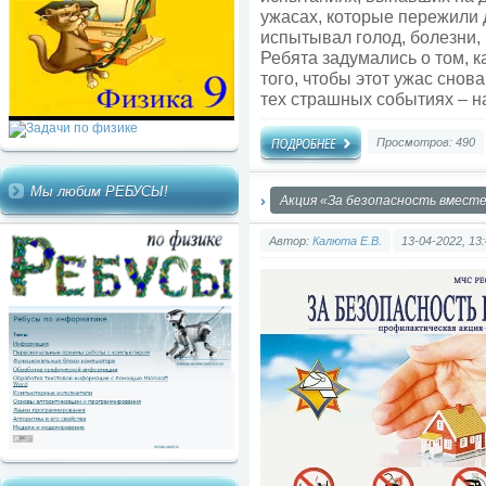
ужасах, которые пережили д
испытывал голод, болезни, 
Ребята задумались о том, к
того, чтобы этот ужас снов
тех страшных событиях – н
Просмотров: 490
Мы любим РЕБУСЫ!
Акция «За безопасность вместе
Автор:
Калюта Е.В.
13-04-2022, 13