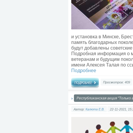
и установка в Минске, Бре
память благодарных поколе
будут добавлены советски
Подробная информация о м
ветеранам и будущим покол
имени Алексея Талая по сс
Подробнее
Просмотров: 409
Республиканская акция "Только
Автор:
Калюта Е.В.
22-11-2021, 15: