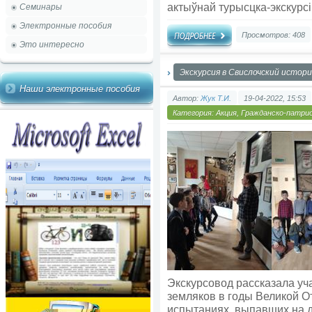
актыўнай турысцка-экскурсі
Семинары
Электронные пособия
Просмотров: 408
Это интересно
Экскурсия в Свислочский истор
Наши электронные пособия
Автор:
Жук Т.И.
19-04-2022, 15:53
Категория:
Акция
,
Гражданско-патри
Экскурсовод рассказала уч
земляков в годы Великой О
испытаниях, выпавших на д