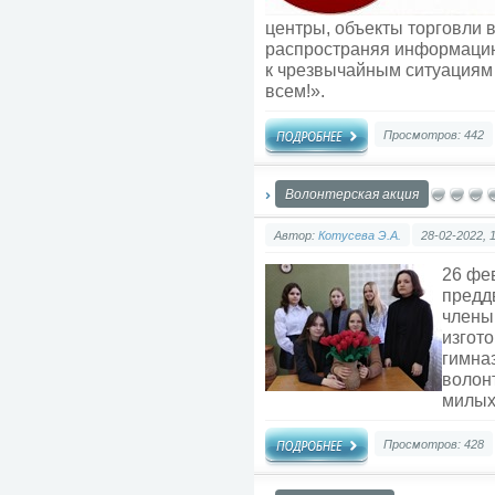
центры, объекты торговли в
распространяя информацию
к чрезвычайным ситуациям 
всем!».
Просмотров: 442
Волонтерская акция
Автор:
Котусева Э.А.
28-02-2022, 
26 фе
предд
члены
изгот
гимна
волон
милых
Просмотров: 428