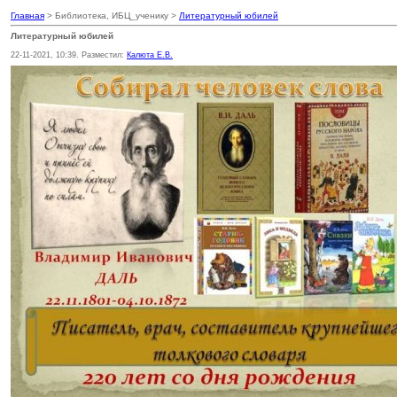
Главная
> Библиотека, ИБЦ_ученику >
Литературный юбилей
Литературный юбилей
22-11-2021, 10:39. Разместил:
Калюта Е.В.