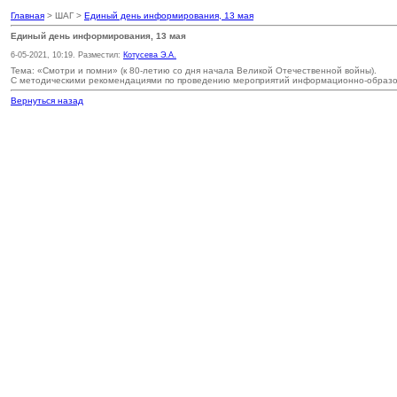
Главная
> ШАГ >
Единый день информирования, 13 мая
Единый день информирования, 13 мая
6-05-2021, 10:19. Разместил:
Котусева Э.А.
Тема: «Смотри и помни» (к 80-летию со дня начала Великой Отечественной войны).
С методическими рекомендациями по проведению мероприятий информационно-образов
Вернуться назад