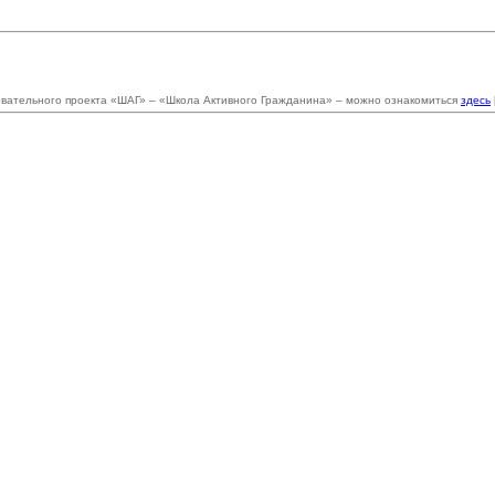
ательного проекта «ШАГ» – «Школа Активного Гражданина» – можно ознакомиться
здесь